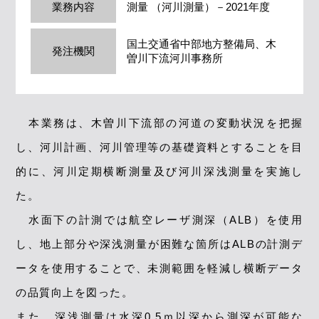
業務内容
測量 （河川測量）－2021年度
国土交通省中部地方整備局、木
発注機関
曽川下流河川事務所
本業務は、⽊曽川下流部の河道の変動状況を把握
し、河川計画、河川管理等の基礎資料とすることを⽬
的に、河川定期横断測量及び河川深浅測量を実施し
た。
⽔⾯下の計測では航空レーザ測深（ALB）を使⽤
し、地上部分や深浅測量が困難な箇所はALBの計測デ
ータを使⽤することで、未測範囲を軽減し横断データ
の品質向上を図った。
また、深浅測量は⽔深0.5ｍ以深から測深が可能な