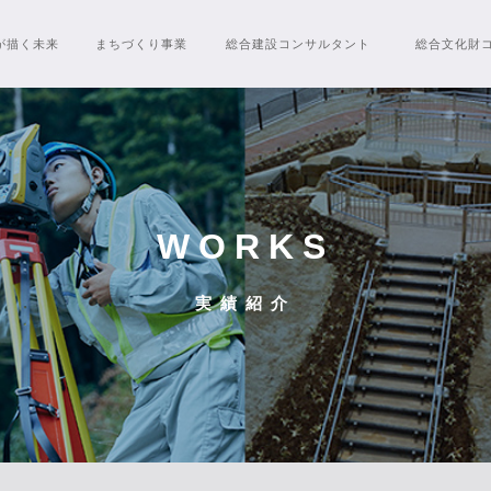
が
描く未来
まちづくり
事業
総合建設
コンサルタント
総合文化財
WORKS
実績紹介