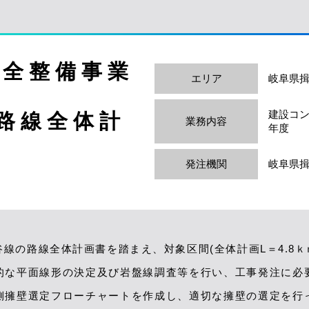
保全整備事業
エリア
岐阜県
建設コン
路線全体計
業務内容
年度
発注機関
岐阜県
の路線全体計画書を踏まえ、対象区間(全体計画L＝4.8ｋｍ
的な平面線形の決定及び岩盤線調査等を行い、工事発注に必
側擁壁選定フローチャートを作成し、適切な擁壁の選定を行