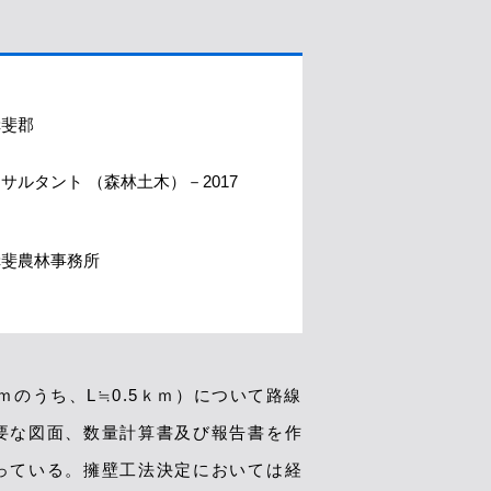
揖斐郡
サルタント （森林土木）－2017
揖斐農林事務所
のうち、L≒0.5ｋｍ）について路線
要な図面、数量計算書及び報告書を作
っている。擁壁工法決定においては経