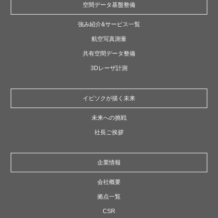
空間データ
基盤整備
強み紹介&サービス一覧
航空写真測量
共有空間データ整備
3Dレーザ計測
イビソクが描く未来
未来への挑戦
社長ご挨拶
企業情報
会社概要
拠点一覧
CSR