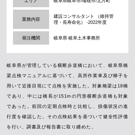
エリア
岐阜県岐阜市/瑞穂市/北方町
建設コンサルタント （維持管
業務内容
理・長寿命化） -2022年度
発注機関
岐阜県 岐阜土木事務所
岐阜県が管理している横断歩道橋において、岐阜県橋
梁点検マニュアルに基づいて、高所作業車及び梯子を
用いて近接目視にて点検を実施した。対象橋梁は18橋
であり、中には橋長が151mの円形横断歩道橋も対象
であった。前回の定期点検時と比較し、損傷状況の進
行度を確認した。その点検結果を基づいて健全性評価
を行い、調書及び報告書に取り纏めた。